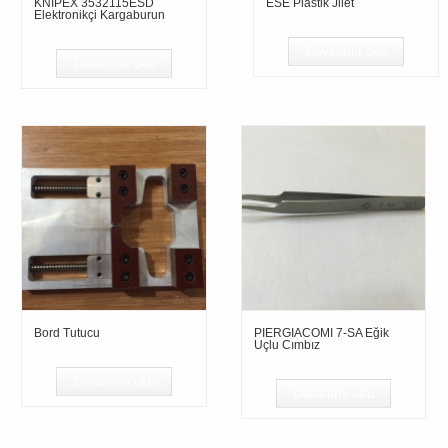
KNIPEX 3532115ESD
ESE Plastik Jilet
Elektronikçi Kargaburun
Devamını oku
Devamını oku
Bord Tutucu
PIERGIACOMI 7-SA Eğik
Uçlu Cımbız
Devamını oku
Devamını oku