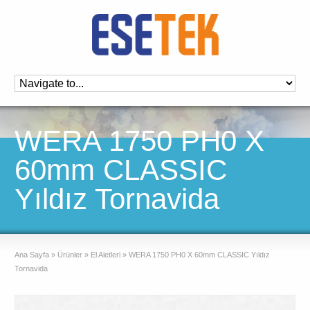
WERA 1750 PH0 X
60mm CLASSIC
Yıldız Tornavida
Ana Sayfa
»
Ürünler
»
El Aletleri
»
WERA 1750 PH0 X 60mm CLASSIC Yıldız
Tornavida